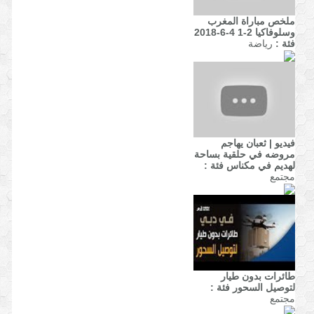
ملخص مباراة المغرب
وسلوفاكيا 2-1 4-6-2018
فئة :
رياضة
فيديو | ثعبان يهاجم
مروضه في حلقية بساحة
لهديم في مكناس
فئة :
مجتمع
طائرات بدون طيار
لتوصيل السحور
فئة :
مجتمع