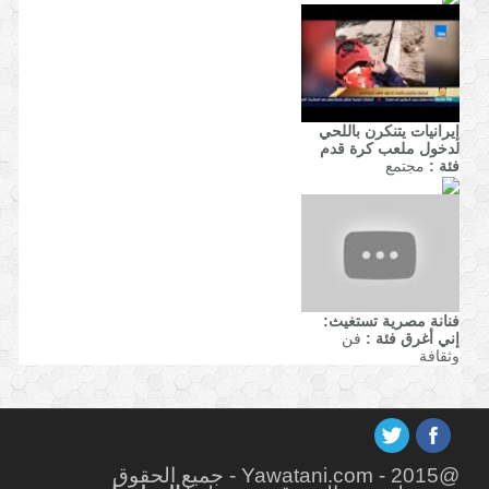
إيرانيات يتنكرن باللحي
لدخول ملعب كرة قدم
فئة :
مجتمع
فنانة مصرية تستغيث:
إني أغرق
فئة :
فن
وثقافة
@Yawatani.com - 2015 - جميع الحقوق