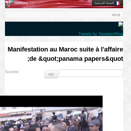
النسخة الفرنسية
X
Tweets by YawataniMag
Manifestation au Maroc suite à l'affaire
de &quot;panama papers&quot;
Société
GO