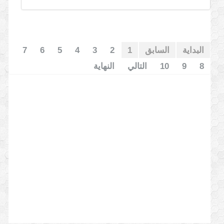
البداية
السابق
1
2
3
4
5
6
7
8
9
10
التالي
النهاية