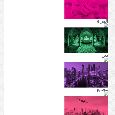
المرأة
دين
مجتمع