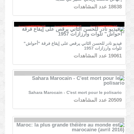
18638 عدد المشاهدات
فيديو نادر للحسن الثاني يرقص على إيقاع فرقة "أحواش"
تلوات وارزازات 1957
19061 عدد المشاهدات
Sahara Marocain - C'est mort pour le polisario
20509 عدد المشاهدات